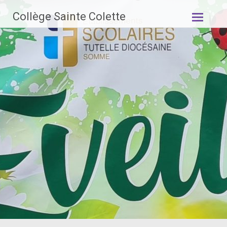
Aller
Collège Sainte Colette
au
contenu
principal