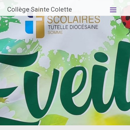
Aller
Collège Sainte Colette
au
contenu
principal