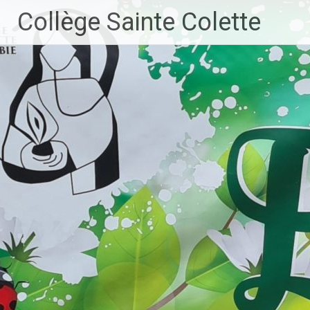
Aller
Collège Sainte Colette
au
contenu
principal