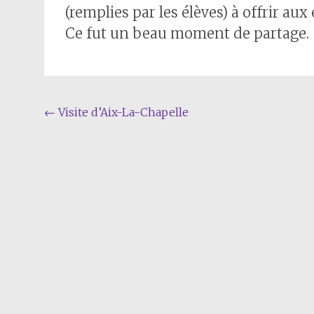
(remplies par les élèves) à offrir au
Ce fut un beau moment de partage.
Navigation
←
Visite d’Aix-La-Chapelle
de
l'article