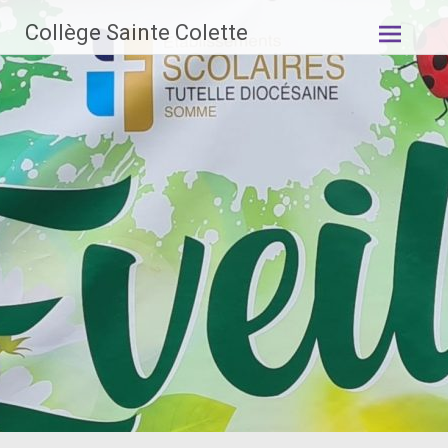
Aller
Collège Sainte Colette
au
contenu
principal