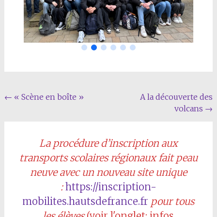
Navigation
←
« Scène en boîte »
A la découverte des
volcans
→
de
l'article
La procédure d’inscription aux
transports scolaires régionaux fait peau
neuve avec un nouveau site unique
:
https://inscription-
mobilites.hautsdefrance.fr
pour tous
les élèves
(voir l'onglet: infos