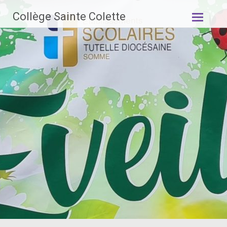
Aller
Collège Sainte Colette
au
contenu
principal