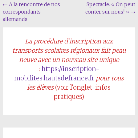
Navigation
←
A la rencontre de nos
Spectacle: « On peut
correspondants
conter sur nous! »
→
de
allemands
l'article
La procédure d’inscription aux
transports scolaires régionaux fait peau
neuve avec un nouveau site unique
:
https://inscription-
mobilites.hautsdefrance.fr
pour tous
les élèves
(voir l'onglet: infos
pratiques)